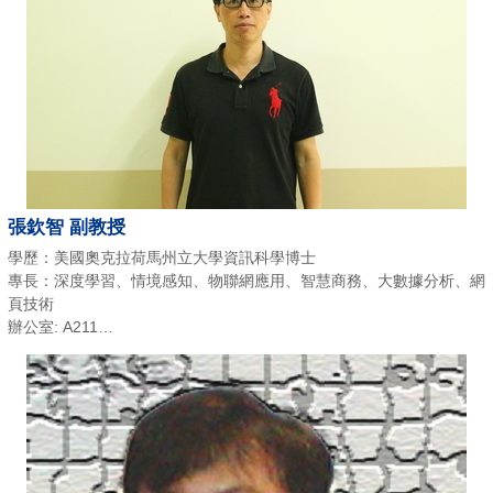
張欽智 副教授
學歷：美國奧克拉荷馬州立大學資訊科學博士
專長：深度學習、情境感知、物聯網應用、智慧商務、大數據分析、網
頁技術
辦公室: A211
E-mail：changc@chu.edu.tw
電話：(03)518-6091