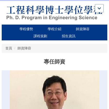
跳
到
主
要
內
學程優勢
學程介紹
師資陣容
容
區
課程規劃
招生資訊
首頁
師資陣容
專任師資