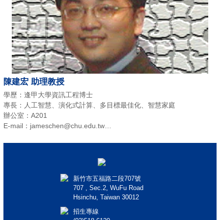
陳建宏 助理教授
學歷：逢甲大學資訊工程博士
專長：人工智慧、演化式計算、多目標最佳化、智慧家庭
辦公室：A201
E-mail：jameschen@chu.edu.tw
電話：(03)518-6088
新竹市五福路二段707號
707 , Sec.2, WuFu Road
Hsinchu, Taiwan 30012
招生專線