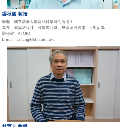
梁秋國 教授
學歷：國立清華大學資訊科學研究所博士
專長：演算法設計、分散式計算、無線感測網路、行動計算
辦公室：A218C
E-mail : ckliang@chu.edu.tw
電話：(03)5186411
林育立 教授