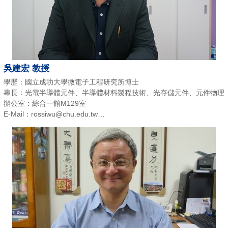
吳建宏 教授
學歷：國立成功大學微電子工程研究所博士
專長：光電半導體元件、半導體材料製程技術、光存儲元件、元件物理
辦公室：綜合一館M129室
E-Mail：rossiwu@chu.edu.tw
電話：(03)518- 6872